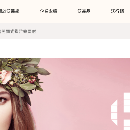
關於沃醫學
企業永續
沃產品
沃行銷
Q開關式銣雅鉻雷射