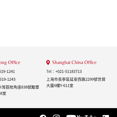
ng Office
Shanghai China Office
619-1241
Tel：
+021-51183713
619-1243
上海市長寧區延安西路2299號世貿
大廈6樓Y-611室
灣荔枝角道838號勵豐
08室