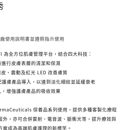
秀
原廠使用說明書並遵照指示使用
Facial 為全方位肌膚管理平台，結合四大科技：
空技術進行皮膚表層的清潔和保濕
微晶磨皮、震動及紅光 LED 改善膚質
電流搭配護膚產品導入，以達到淡化細紋並延緩衰老
音波導入，增強護膚產品的吸收效果
DermaCeuticals 保養品系列使用，提供多種客製化療程
程外，亦可合併雷射、電音波、脈衝光等，提升療效與
方案成為高端肌膚護理的新標竿。