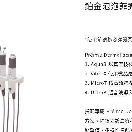
鉑金泡泡菲
*使用前請務必詳閱
Préime Derma
1. AquaB 以真
2. VibroX 使用
3. MicroT 微
4. UltraB 超
搭配專屬 Préime 
方案。除獨立護膚療
期望值，多樣性搭配