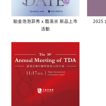
鉑金泡泡菲秀 x 酷洛米 新品上市
202
活動